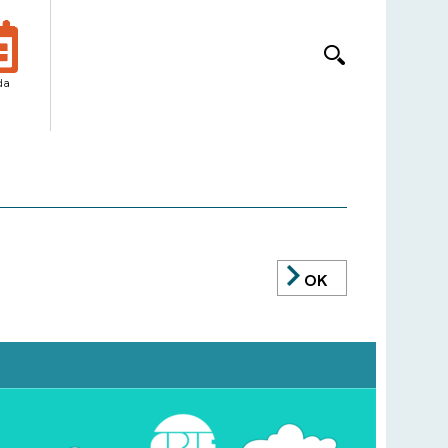
da
OK