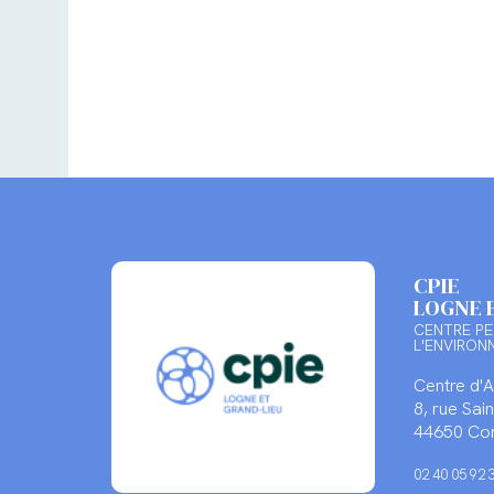
CPIE
LOGNE 
CENTRE PE
L'ENVIRON
Centre d'
8, rue Sa
44650 Cor
02 40 05 92 