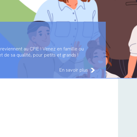
reviennent au CPIE ! Venez en famille ou
 de sa qualité, pour petits et grands !
En savoir plus