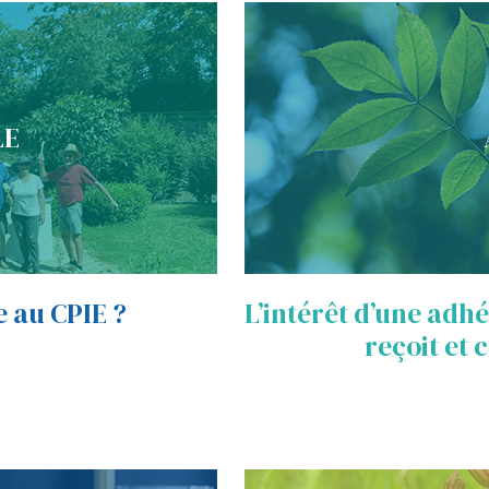
LE
e au CPIE ?
L’intérêt d’une adhés
reçoit et 