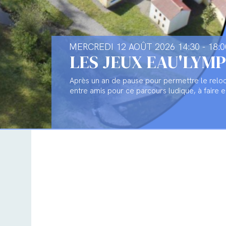
MERCREDI 12 AOÛT 2026 14:30 - 18:
LES JEUX EAU'LYMP
Après un an de pause pour permettre le relook
entre amis pour ce parcours ludique, à faire e