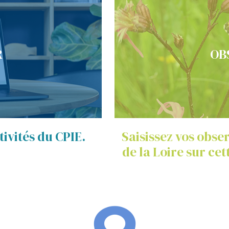
R
OB
ivités du CPIE.
Saisissez vos obse
de la Loire sur ce