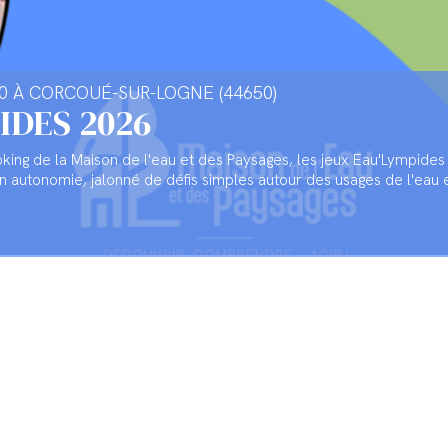
00 À CORCOUÉ-SUR-LOGNE (44650)
IDES 2026
ing de la Maison de l'eau et des Paysages, les jeux Eau'Lympides 
n autonomie, jalonné de défis simples autour des usages de l'eau et