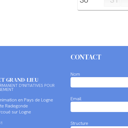
CONTACT
Nom
ET GRAND-LIEU
RMANENT D'INITIATIVES POUR
NEMENT
Email
Animation en Pays de Logne
inte Radegonde
coué sur Logne
Structure
31