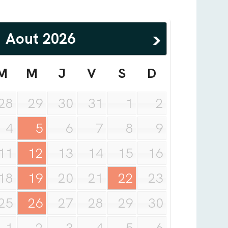
Aout
2026
M
M
J
V
S
D
28
29
30
31
1
2
4
5
6
7
8
9
11
12
13
14
15
16
18
19
20
21
22
23
25
26
27
28
29
30
1
2
3
4
5
6