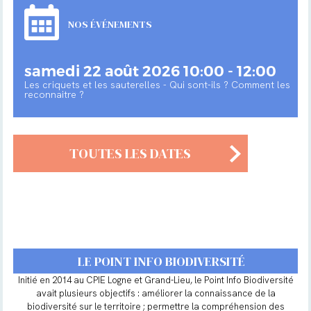
NOS ÉVÉNEMENTS
samedi 22 août 2026 10:00 - 12:00
Les criquets et les sauterelles - Qui sont-ils ? Comment les
reconnaitre ?
TOUTES LES DATES
LE POINT INFO BIODIVERSITÉ
Initié en 2014 au CPIE Logne et Grand-Lieu, le Point Info Biodiversité
avait plusieurs objectifs : améliorer la connaissance de la
biodiversité sur le territoire ; permettre la compréhension des