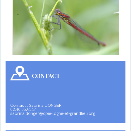
CONTACT
Contact : Sabrina DONGER
02.40.05.92.31
sabrina.donger@cpie-logne-et-grandlieu.org