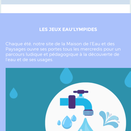
LES JEUX EAU'LYMPIDES
Chaque été, notre site de la Maison de l’Eau et des
Paysages ouvre ses portes tous les mercredis pour un
parcours ludique et pédagogique à la découverte de
l’eau et de ses usages.