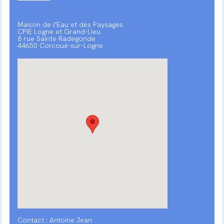
Maison de l'Eau et des Paysages
CPIE Logne et Grand-Lieu
8 rue Sainte Radegonde
44650 Corcoué-sur-Logne
Contact : Antoine Jean