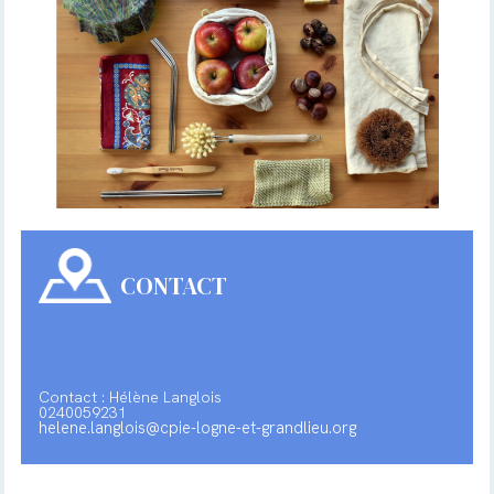
CONTACT
Contact : Hélène Langlois
0240059231
helene.langlois@cpie-logne-et-grandlieu.org