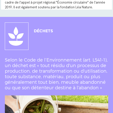
cadre de l'appel à projet régional "Économie circulaire" de l'année
2019. Il est également soutenu par la fondation Léa Nature.
DÉCHETS
Selon le Code de l’Environnement (art. L541-1),
un déchet est « tout résidu d'un processus de
production, de transformation ou d'utilisation,
toute substance, matériau, produit ou plus
généralement tout bien, meuble abandonné
ou que son détenteur destine à l'abandon »