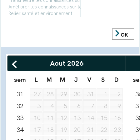
OK
Aout
2026
sem
L
M
M
J
V
S
D
s
31
3
27
28
29
30
31
1
2
32
3
3
4
5
6
7
8
9
33
3
10
11
12
13
14
15
16
34
3
17
18
19
20
21
22
23