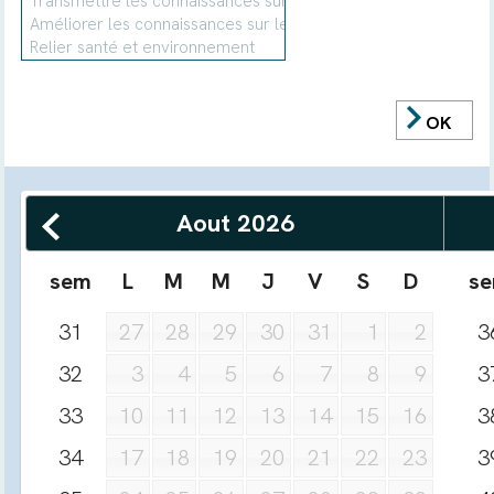
OK
Aout
2026
sem
L
M
M
J
V
S
D
s
31
3
27
28
29
30
31
1
2
32
3
3
4
5
6
7
8
9
33
3
10
11
12
13
14
15
16
34
3
17
18
19
20
21
22
23