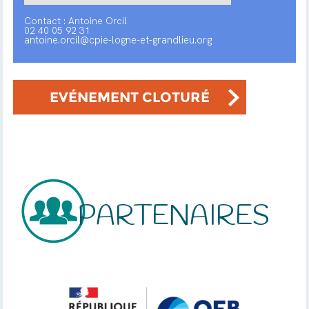
Contact : Antoine Orcil
02 40 05 92 31
antoine.orcil@cpie-logne-et-grandlieu.org
EVÉNEMENT CLOTURÉ
PARTENAIRES