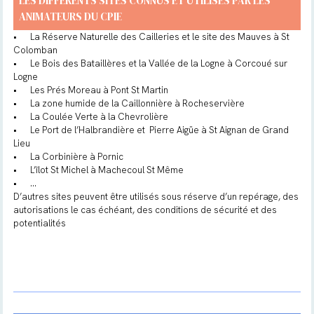
LES DIFFÉRENTS SITES CONNUS ET UTILISÉS PAR LES
ANIMATEURS DU CPIE
•
La Réserve Naturelle des Cailleries et le site des Mauves à St
Colomban
•
Le Bois des Bataillères et la Vallée de la Logne à Corcoué sur
Logne
•
Les Prés Moreau à Pont St Martin
•
La zone humide de la Caillonnière à Rocheservière
•
La Coulée Verte à la Chevrolière
•
Le Port de l’Halbrandière et Pierre Aigüe à St Aignan de Grand
Lieu
•
La Corbinière à Pornic
•
L’îlot St Michel à Machecoul St Même
•
…
D’autres sites peuvent être utilisés sous réserve d’un repérage, des
autorisations le cas échéant, des conditions de sécurité et des
potentialités