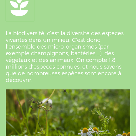
La biodiversité, c’est la diversité des espèces
vivantes dans un milieu. C’est donc
l’ensemble des micro-organismes (par
exemple champignons, bactéries …), des
végétaux et des animaux. On compte 1.8
millions d’espèces connues, et nous savons
que de nombreuses espèces sont encore à
découvrir.