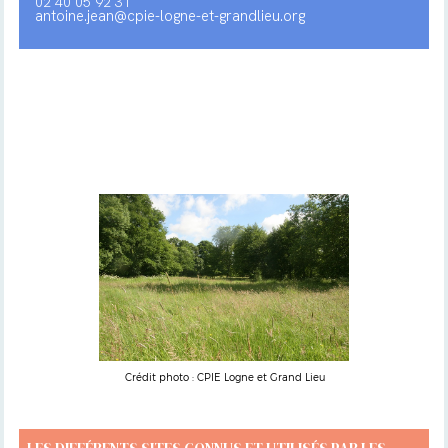
02 40 05 92 31
antoine.jean@cpie-logne-et-grandlieu.org
Crédit photo : CPIE Logne et Grand Lieu