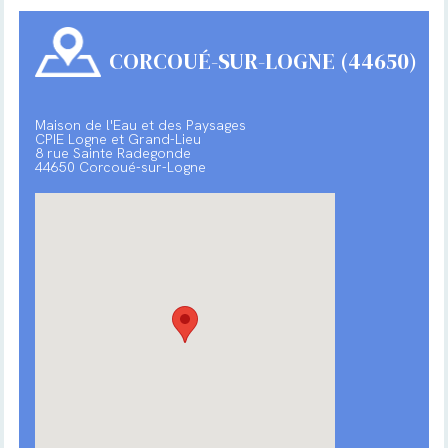
CORCOUÉ-SUR-LOGNE (44650)
Maison de l'Eau et des Paysages
CPIE Logne et Grand-Lieu
8 rue Sainte Radegonde
44650 Corcoué-sur-Logne