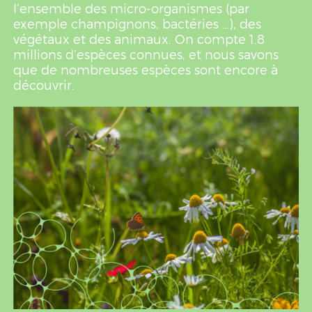
l’ensemble des micro-organismes (par
exemple champignons, bactéries …), des
végétaux et des animaux. On compte 1.8
millions d’espèces connues, et nous savons
que de nombreuses espèces sont encore à
découvrir.