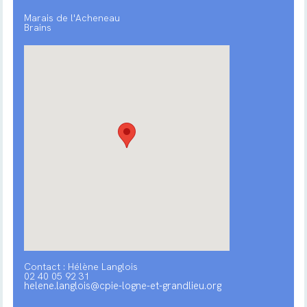
Marais de l'Acheneau
Brains
Contact : Hélène Langlois
02 40 05 92 31
helene.langlois@cpie-logne-et-grandlieu.org