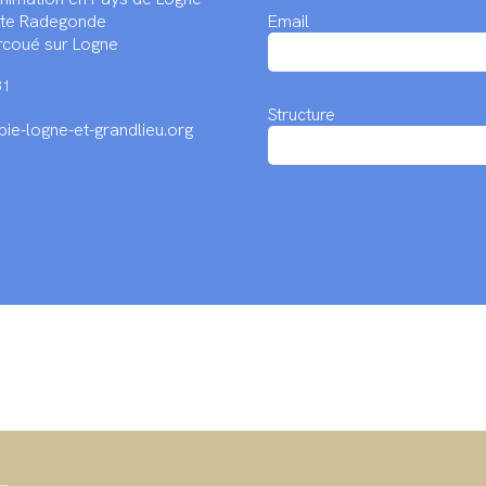
inte Radegonde
Email
coué sur Logne
31
Structure
ie-logne-et-grandlieu.org