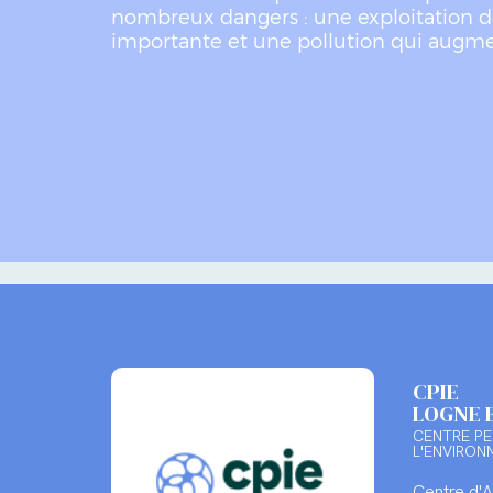
nombreux dangers : une exploitation d
importante et une pollution qui augm
CPIE
LOGNE 
CENTRE PE
L'ENVIRON
Centre d'