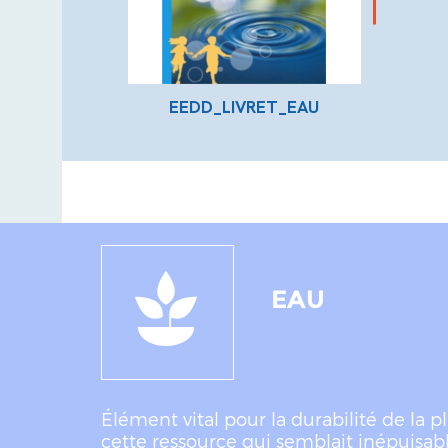
EEDD_LIVRET_EAU
EAU
Élément vital pour la durabilité de la 
cette ressource qui semblait inépuisab