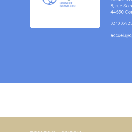
8, rue Sa
44650 Cor
02 40 05 92 
accueil@cp