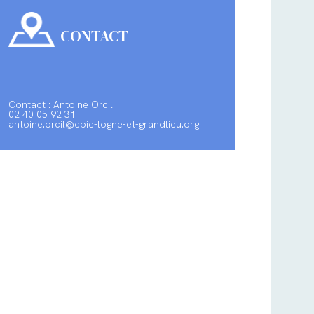
CONTACT
Contact : Antoine Orcil
02 40 05 92 31
antoine.orcil@cpie-logne-et-grandlieu.org