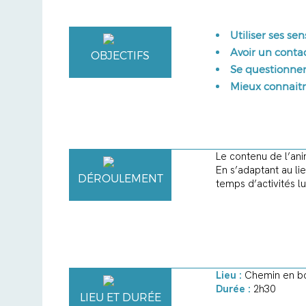
Utiliser ses sen
Avoir un conta
OBJECTIFS
Se questionner
Mieux connait
Le contenu de l’ani
En s’adaptant au li
DÉROULEMENT
temps d’activités l
Lieu :
Chemin en bo
Durée :
2h30
LIEU ET DURÉE