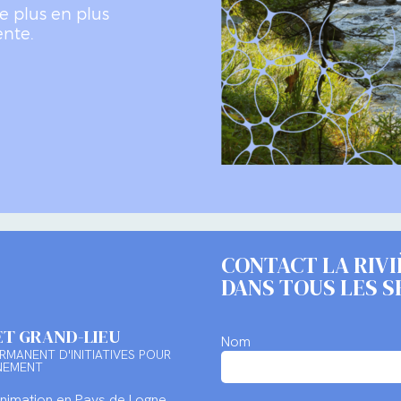
e plus en plus
ente.
CONTACT LA RIVI
DANS TOUS LES S
ET GRAND-LIEU
Nom
RMANENT D'INITIATIVES POUR
NEMENT
Animation en Pays de Logne