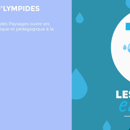
U'LYMPIDES
t des Paysages ouvre ses
dique et pédagogique à la