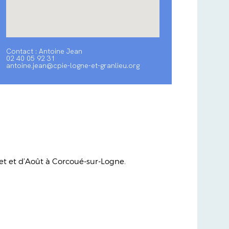
Contact : Antoine Jean
02 40 05 92 31
antoine.jean@cpie-logne-et-granlieu.org
let et d’Août à Corcoué-sur-Logne.