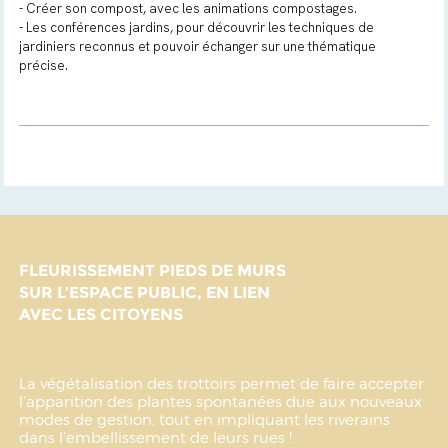
- Créer son compost, avec les animations compostages.
- Les conférences jardins, pour découvrir les techniques de
jardiniers reconnus et pouvoir échanger sur une thématique
précise.
FLEURISSEMENT PIEDS DE MURS
SUR L’ESPACE PUBLIC, EN LIEN
AVEC LES CITOYENS
La végétalisation des trottoirs permet de faire accepter
l’apparition des plantes spontanées due aux nouveaux
modes de gestion, tout en impliquant les riverains
dans l’embellissement de leurs rues !