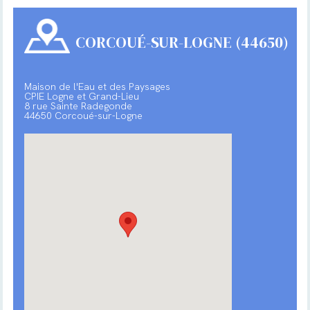
CORCOUÉ-SUR-LOGNE (44650)
Maison de l'Eau et des Paysages
CPIE Logne et Grand-Lieu
8 rue Sainte Radegonde
44650 Corcoué-sur-Logne