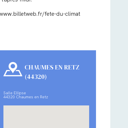
: www.billetweb.fr/fete-du-climat
CHAUMES EN RETZ
(44320)
Salle Ellipse
44320 Chaumes en Retz