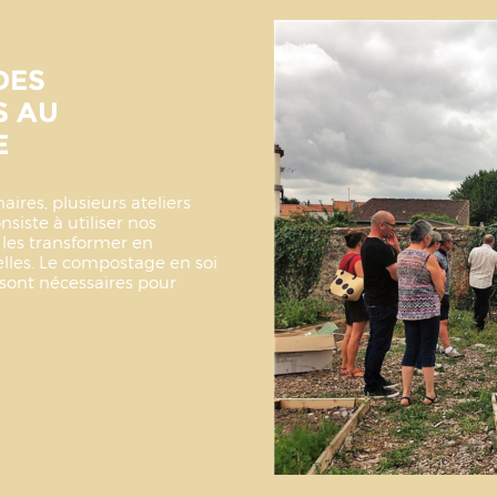
DES
S AU
E
ires, plusieurs ateliers
siste à utiliser nos
 les transformer en
elles. Le compostage en soi
 sont nécessaires pour