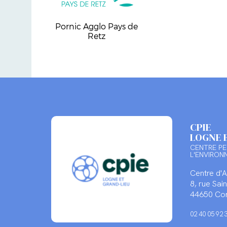
Pornic Agglo Pays de
Retz
CPIE
LOGNE 
CENTRE PE
L'ENVIRON
Centre d'
8, rue Sa
44650 Cor
02 40 05 92 