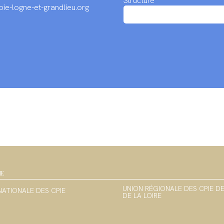
Structure
ie-logne-et-grandlieu.org
IE
UNION RÉGIONALE DES CPIE D
NATIONALE DES CPIE
DE LA LOIRE