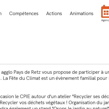
n
Compétences
Actions
Animations
Agen
c agglo Pays de Retz vous propose de participer à u
,... La Fête du Climat est un évènement familial pou
asion le CPIE autour d'un atelier "Recycler ses déch
Recycler vos déchets végétaux ! Organisation du jard
ra également un stand "Osons le jardin au naturel"