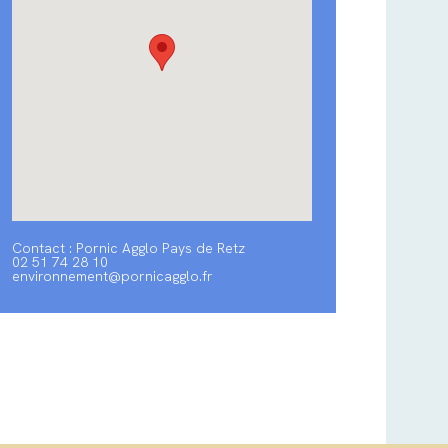
Contact : Pornic Agglo Pays de Retz
02 51 74 28 10
environnement@pornicagglo.fr