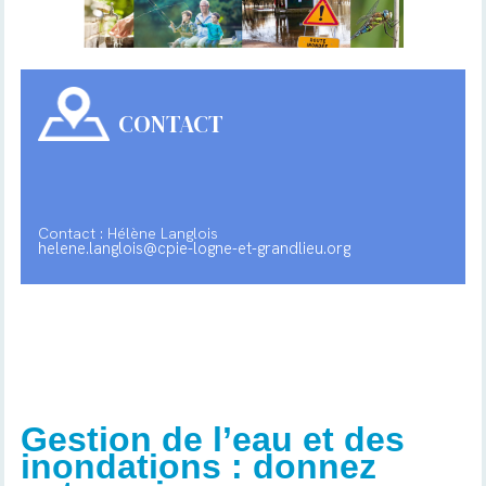
CONTACT
Contact : Hélène Langlois
helene.langlois@cpie-logne-et-grandlieu.org
Gestion de l’eau et des
inondations : donnez