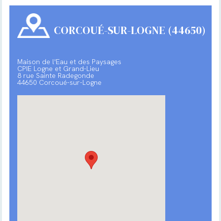
CORCOUÉ-SUR-LOGNE (44650)
Maison de l'Eau et des Paysages
CPIE Logne et Grand-Lieu
8 rue Sainte Radegonde
44650 Corcoué-sur-Logne