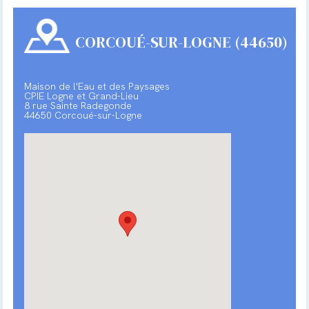
CORCOUÉ-SUR-LOGNE (44650)
Maison de l'Eau et des Paysages
CPIE Logne et Grand-Lieu
8 rue Sainte Radegonde
44650 Corcoué-sur-Logne