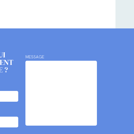
UI
MESSAGE
MENT
E ?