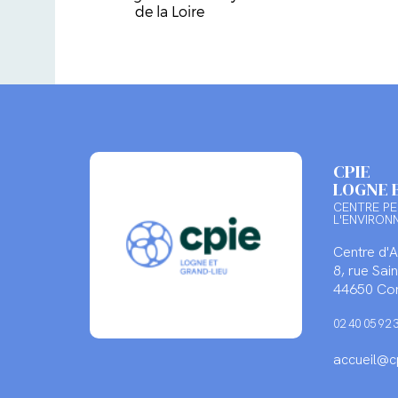
de la Loire
CPIE
LOGNE 
CENTRE PE
L'ENVIRON
Centre d'
8, rue Sa
44650 Cor
02 40 05 92 
accueil@cp