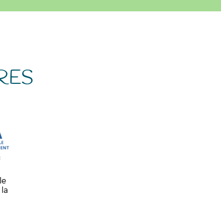
RES
le
la