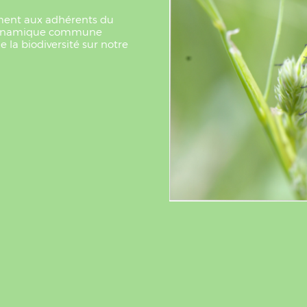
rement aux adhérents du
e dynamique commune
 la biodiversité sur notre