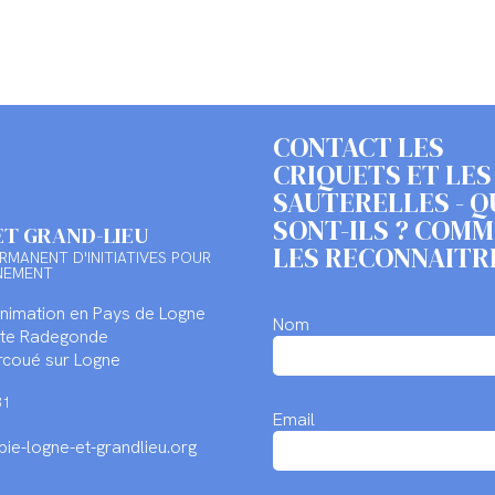
CONTACT LES
CRIQUETS ET LES
SAUTERELLES - Q
SONT-ILS ? COM
ET GRAND-LIEU
LES RECONNAITR
RMANENT D'INITIATIVES POUR
NEMENT
Animation en Pays de Logne
Nom
inte Radegonde
coué sur Logne
31
Email
ie-logne-et-grandlieu.org