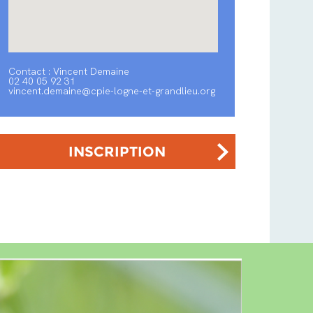
Contact : Vincent Demaine
02 40 05 92 31
vincent.demaine@cpie-logne-et-grandlieu.org
INSCRIPTION