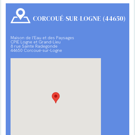
CORCOUÉ-SUR-LOGNE (44650)
Maison de l'Eau et des Paysages
CPIE Logne et Grand-Lieu
8 rue Sainte Radegonde
44650 Corcoué-sur-Logne